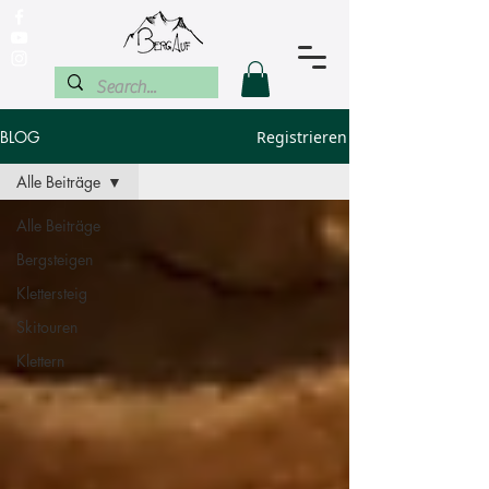
BLOG
Registrieren
Alle Beiträge
Alle Beiträge
Bergsteigen
Klettersteig
Skitouren
Klettern