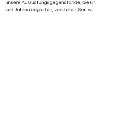
In diesem Blog Beitrag möchten wir euch
unsere Ausrüstungsgegenstände, die uns
seit Jahren begleiten, vorstellen. Seit wir
2018 das...