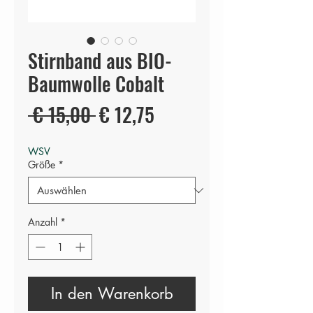
Stirnband aus BIO-
Baumwolle Cobalt
Standardpreis
Sale-
 € 15,00 
€ 12,75
Preis
WSV
Größe
*
Anzahl
*
In den Warenkorb