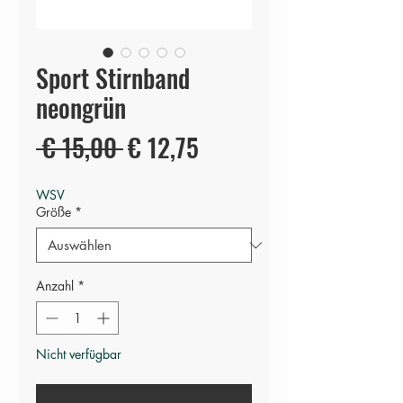
Sport Stirnband
neongrün
Standardpreis
Sale-
 € 15,00 
€ 12,75
Preis
WSV
Größe
*
Anzahl
*
Nicht verfügbar