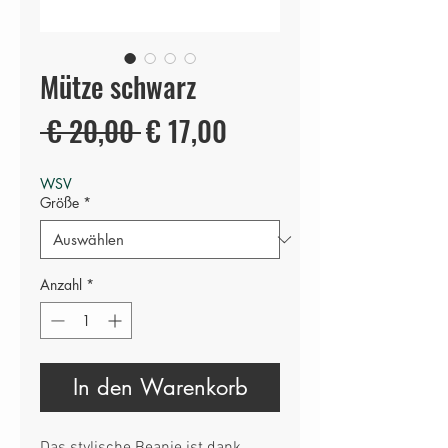
Mütze schwarz
Standardpreis
Sale-
 € 20,00 
€ 17,00
Preis
WSV
Größe
*
Anzahl
*
In den Warenkorb