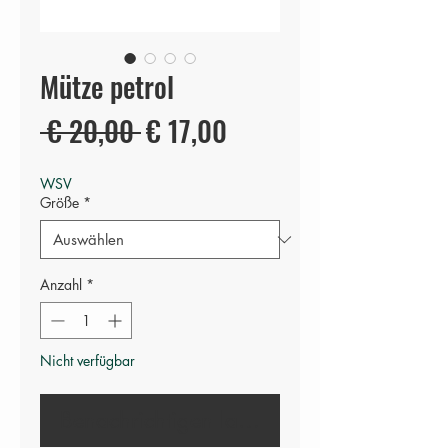
Mütze petrol
Standardpreis
Sale-
 € 20,00 
€ 17,00
Preis
WSV
Größe
*
Anzahl
*
Nicht verfügbar
Benachrichtigen lassen