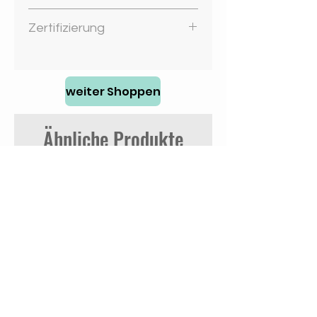
95% Baumwolle, 5%Elastan
Zertifizierung
Vegan
Faire Arbeitsbedingungen
Oeko-Tex 100
weiter Shoppen
REACH
Ähnliche Produkte